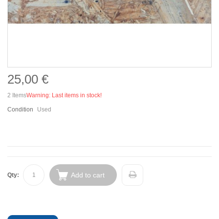
25,00 €
2
Items
Warning: Last items in stock!
Condition
Used
Add to cart
Qty: