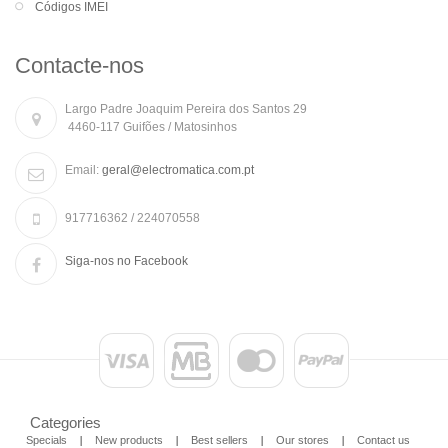
Códigos IMEI
Contacte-nos
Largo Padre Joaquim Pereira dos Santos 29
4460-117 Guifões / Matosinhos
Email:
geral@electromatica.com.pt
917716362 / 224070558
Siga-nos no Facebook
Categories
Specials
New products
Best sellers
Our stores
Contact us