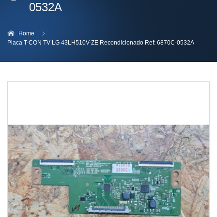
0532A
Home
Placa T-CON TV LG 43LH510V-ZE Recondicionado Ref: 6870C-0532A