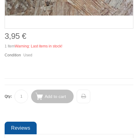
3,95 €
1
Item
Warning: Last items in stock!
Condition
Used
Add to cart
Qty:
Reviews