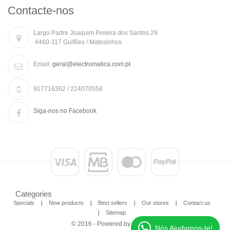
Contacte-nos
Largo Padre Joaquim Pereira dos Santos 29
4460-117 Guifões / Matosinhos
Email:
geral@electromatica.com.pt
917716362 / 224070558
Siga-nos no Facebook
Categories
Specials
New products
Best sellers
Our stores
Contact us
Sitemap
© 2016 - Powered by
100site.pt
Nós Ajudamos-te!