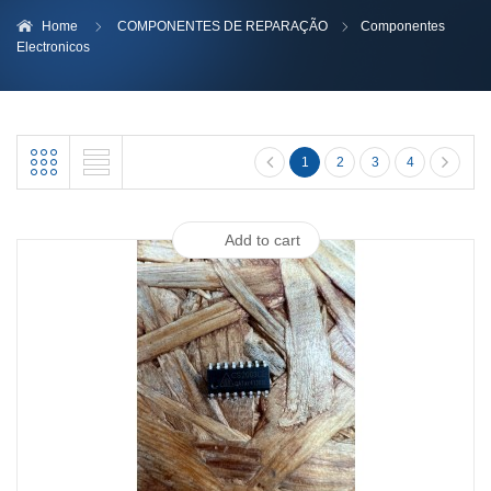
Home
COMPONENTES DE REPARAÇÃO
Componentes
Electronicos
1
2
3
4
Add to cart