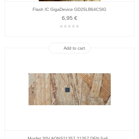
Flash IC GigaDevice GD25LB64CSIG
6,95 €
Add to cart
Mosfet 30V AONS21357 21357 DFN 5×6...