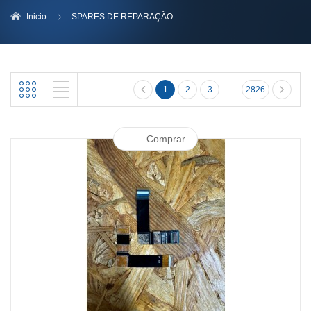
Inicio
SPARES DE REPARAÇÃO
1
2
3
...
2826
Comprar