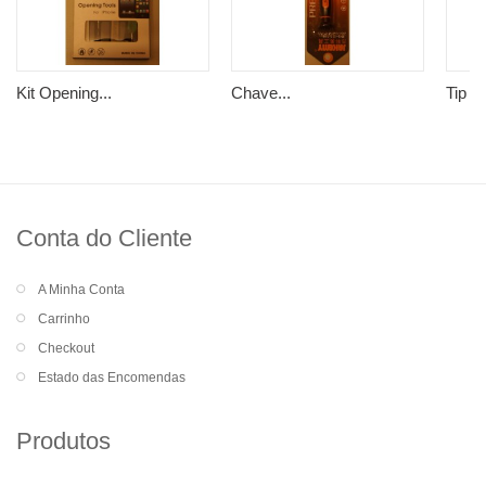
Kit Opening...
Chave...
Tip Cl
Conta do Cliente
A Minha Conta
Carrinho
Checkout
Estado das Encomendas
Produtos