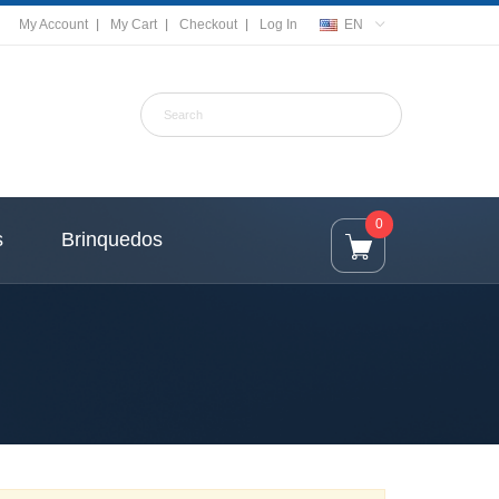
My Account
My Cart
Checkout
Log In
EN
0
s
Brinquedos