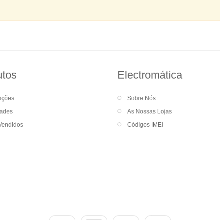
utos
Electromática
oções
Sobre Nós
ades
As Nossas Lojas
Vendidos
Códigos IMEI