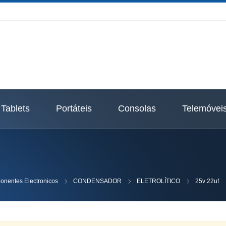
Tablets
Portáteis
Consolas
Telemóvei
nentes Electronicos
CONDENSADOR
ELETROLÍTICO
25v 22uf