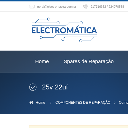
geral@electromatica.com.pt
917716362 / 224070558
Home
Spares de Reparação
25v 22uf
Home
COMPONENTES DE REPARAÇÃO
Compo