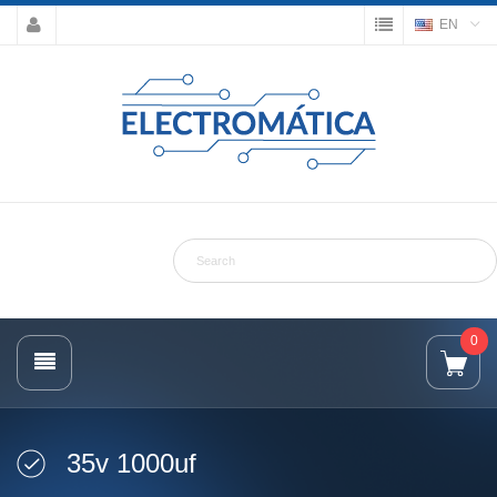
EN
0
35v 1000uf