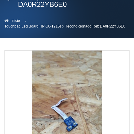
DA0R22YB6E0
Inicio
Touchpad Led Board HP G6-1215sp Recondicionado Ref: DA0R22YB6E0