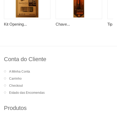
Kit Opening...
Chave...
Tip Cl
Conta do Cliente
A Minha Conta
Carrinho
Checkout
Estado das Encomendas
Produtos